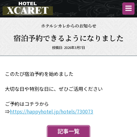
ホ
テ
ル
ホテルシカレからのお知らせ
シ
カ
宿泊予約できるようになりました
レ
Posted
投稿日: 2026年3月7日
on
このたび宿泊予約を始めました
大切な日や特別な日に、ぜひご活用ください
ご予約はコチラから
⇒
https://happyhotel.jp/hotels/730073
記事一覧