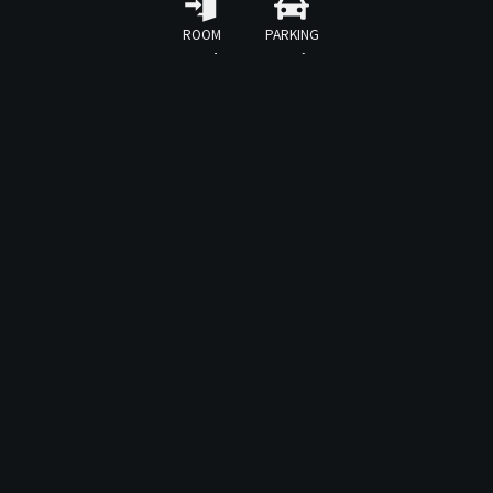
テ
ROOM
PARKING
ル
20室
22台
シ
カ
〒375-0011
群馬県藤岡市岡之郷1159-3
レ
0274-42-6269
■ 現金またはクレジットカード ■
（VISA / MASTER / JCB / AMEX など）
■ QR決済も可 ■
（PayPay / d払い / auPay / 楽天Pay など）